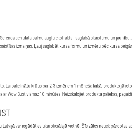
Serenoa serrulata palmu augļu ekstrakts - saglabā skaistumu un jaunību
saistītas izmaiņas. Ļauj saglabāt kursa formu un izmēru pēc kursa beigā
 Lai palielinātu krūtis par 2-3 izmēriem 1 mēneša laikā, produkts jālieto 
 ar Wow Bust vismaz 10 minūtes. Neizskalojiet produkta paliekas, pagaidie
UST
atvijā var iegādāties tikai oficiālajā vietnē. Šīs zāles netiek pārdotas 