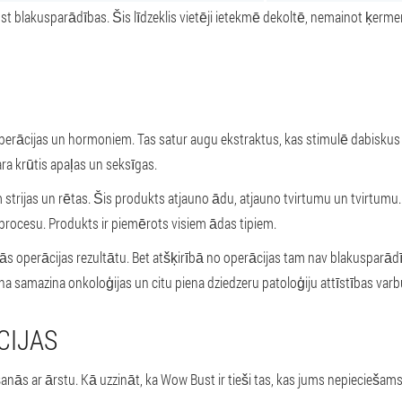
t blakusparādības. Šis līdzeklis vietēji ietekmē dekoltē, nemainot ķerm
z operācijas un hormoniem. Tas satur augu ekstraktus, kas stimulē dabisk
ra krūtis apaļas un seksīgas.
 strijas un rētas. Šis produkts atjauno ādu, atjauno tvirtumu un tvirtumu
rocesu. Produkts ir piemērots visiem ādas tipiem.
kās operācijas rezultātu. Bet atšķirībā no operācijas tam nav blakusparādīb
a samazina onkoloģijas un citu piena dziedzeru patoloģiju attīstības varb
CIJAS
šanās ar ārstu. Kā uzzināt, ka Wow Bust ir tieši tas, kas jums nepieciešams