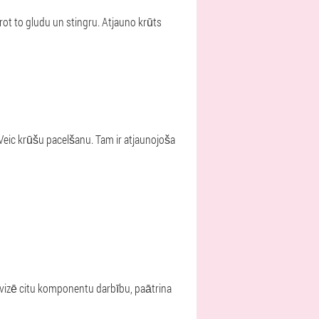
rot to gludu un stingru. Atjauno krūts
Veic krūšu pacelšanu. Tam ir atjaunojoša
tivizē citu komponentu darbību, paātrina