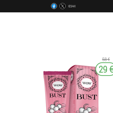
IESAKI
58 €
29 