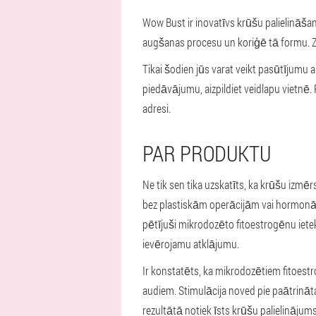
Wow Bust ir inovatīvs krūšu palielināšana
augšanas procesu un koriģē tā formu. Zāl
Tikai šodien jūs varat veikt pasūtījumu ar
piedāvājumu, aizpildiet veidlapu vietnē
adresi.
PAR PRODUKTU
Ne tik sen tika uzskatīts, ka krūšu izmēr
bez plastiskām operācijām vai hormonālo 
pētījuši mikrodozēto fitoestrogēnu ietek
ievērojamu atklājumu.
Ir konstatēts, ka mikrodozētiem fitoest
audiem. Stimulācija noved pie paātrinā
rezultātā notiek īsts krūšu palielinājums