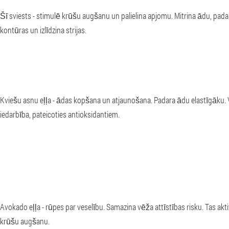
Šī sviests - stimulē krūšu augšanu un palielina apjomu. Mitrina ādu, pada
kontūras un izlīdzina strijas.
Kviešu asnu eļļa - ādas kopšana un atjaunošana. Padara ādu elastīgāku. 
iedarbība, pateicoties antioksidantiem.
Avokado eļļa - rūpes par veselību. Samazina vēža attīstības risku. Tas ak
krūšu augšanu.