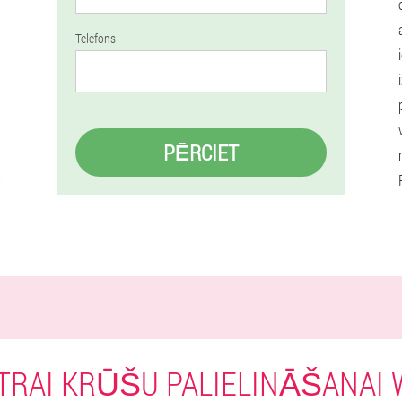
Telefons
PĒRCIET
RAI KRŪŠU PALIELINĀŠANAI