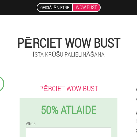
WOW BUST
OFICIĀLĀ VIETNE
PĒRCIET WOW BUST
ĪSTA KRŪŠU PALIELINĀŠANA
€
PĒRCIET WOW BUST
50% ATLAIDE
Vārds