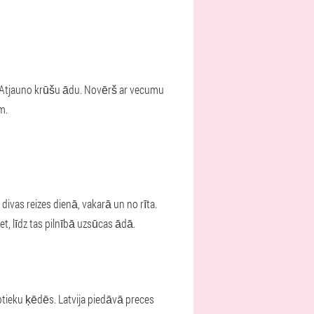
. Atjauno krūšu ādu. Novērš ar vecumu
m.
divas reizes dienā, vakarā un no rīta.
t, līdz tas pilnībā uzsūcas ādā.
aptieku ķēdēs. Latvija piedāvā preces