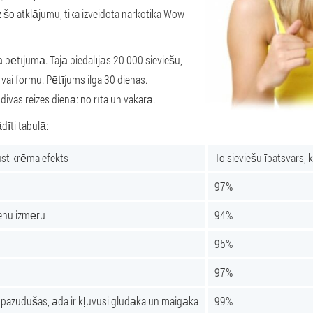
 šo atklājumu, tika izveidota narkotika Wow
kā pētījumā. Tajā piedalījās 20 000 sieviešu,
vai formu. Pētījums ilga 30 dienas.
divas reizes dienā: no rīta un vakarā.
dīti tabulā:
st krēma efekts
To sieviešu īpatsvars, 
97%
ienu izmēru
94%
95%
97%
r pazudušas, āda ir kļuvusi gludāka un maigāka
99%