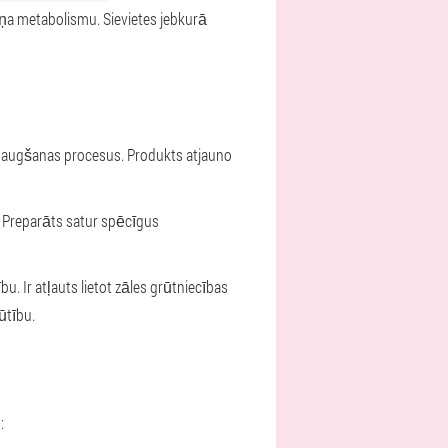
eņa metabolismu. Sievietes jebkurā
us augšanas procesus. Produkts atjauno
. Preparāts satur spēcīgus
u. Ir atļauts lietot zāles grūtniecības
ūtību.
: