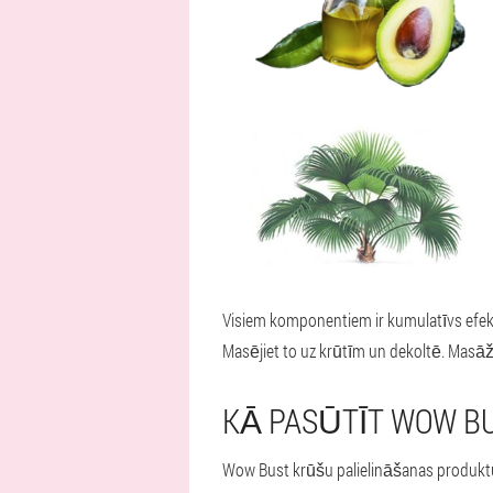
Visiem komponentiem ir kumulatīvs efekts.
Masējiet to uz krūtīm un dekoltē. Masāža
KĀ PASŪTĪT WOW B
Wow Bust krūšu palielināšanas produktu L