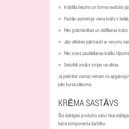
Krūtīša lielums un forma neatbilst j
Pastāv asimetrija: viena krūts ir lielāk
Pēc grūtniecības un zīdīšanas krūts f
Jūs vēlaties pārtraukt ar vecumu sai
Pēc svara zaudēšanas krūšu tilpums 
Dekoltē zonā ir strijas vai rētas.
Ja piekrītat vismaz vienam no apgalvoju
pēc kursa sākuma.
KRĒMA SASTĀVS
Šis dabīgais produkts satur tikai dabīg
katra komponenta darbību: