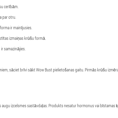
ūsu cerībām.
a par otru.
orma ir mainījusies.
stītas izmaiņas krūšu formā.
ir samazinājies.
miem, sāciet brīvi sākt Wow Bust pielietošanas gaitu. Pirmās krūšu izmē
as augu izcelsmes sastāvdaļas. Produkts nesatur hormonus vai bīstamas ķ