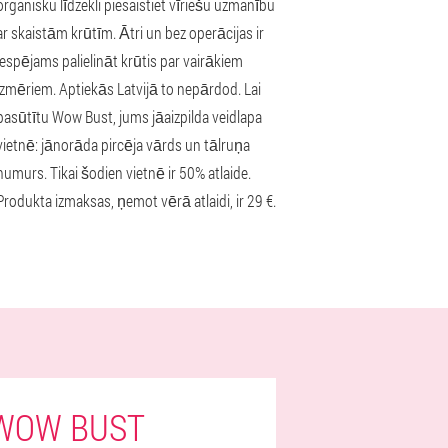
organisku līdzekli piesaistiet vīriešu uzmanību
ar skaistām krūtīm. Ātri un bez operācijas ir
iespējams palielināt krūtis par vairākiem
izmēriem. Aptiekās Latvijā to nepārdod. Lai
pasūtītu Wow Bust, jums jāaizpilda veidlapa
vietnē: jānorāda pircēja vārds un tālruņa
numurs. Tikai šodien vietnē ir 50% atlaide.
Produkta izmaksas, ņemot vērā atlaidi, ir 29 €.
 WOW BUST