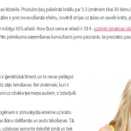
s līdzeklis. Produkts ļauj palielināt krūšu par 2-3 izmēriem tikai 30 dien
es ir pret novecošanās efektu, novērš strijas uz ādas un savelk krūts, pi
 milzīgu 50% atlaidi. Wow Bust cena ar atlaidi ir 29 € -
uzziniet izmaksas cit
. Pēc pieteikuma saņemšanas konsultants jums piezvanīs, lai precizētu p
s ir ģenētiskā līmenī, un to nevar pielāgot
zāļu lietošanas. Bet zinātnieki, kuri ir
mi uz cilvēka ķermeņa audiem, ir izdarījuši
rogēniem ir stimulējoša ietekme uz krūts
tas šūnu dalīšanās un audu labošanas. Tā
, uzlabojas asinsrite dekoltē zonā un tiek