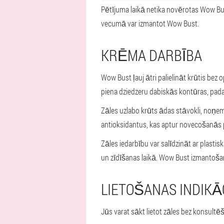
Pētījuma laikā netika novērotas Wow Bus
vecumā var izmantot Wow Bust.
KRĒMA DARBĪBA
Wow Bust ļauj ātri palielināt krūtis be
piena dziedzeru dabiskās kontūras, pada
Zāles uzlabo krūts ādas stāvokli, noņem
antioksidantus, kas aptur novecošanās p
Zāles iedarbību var salīdzināt ar plastis
un zīdīšanas laikā. Wow Bust izmantošan
LIETOŠANAS INDIKĀ
Jūs varat sākt lietot zāles bez konsultē