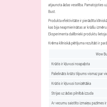
atjaunota ādas veselība. Pamatojoties uz
Bust.
Produkta efektivitāte ir pierādīta klīnis
kas bija neapmierinātas ar krūšu izmēru 
Eksperimenta dalībnieki produktu lietoja 
Krēma klīniskā pētījuma rezultāti ir parā
Wow Bu
Krūtis ir kļuvusi noapaļota
Palielināts krūts tilpums vismaz par v
Krūtis ir kļuvusi tonizētāka
Strijas uz ādas pilnībā izzuda
Ar vecumu saistīto izmaiņu pazīmes i