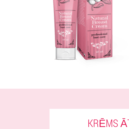
KRĒMS ĀT