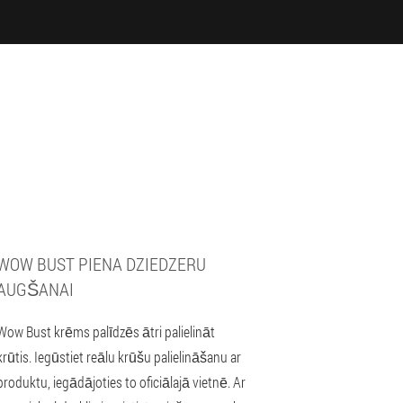
WOW BUST PIENA DZIEDZERU
AUGŠANAI
Wow Bust krēms palīdzēs ātri palielināt
krūtis. Iegūstiet reālu krūšu palielināšanu ar
produktu, iegādājoties to oficiālajā vietnē. Ar