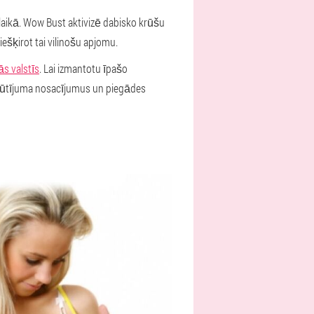
u laikā. Wow Bust aktivizē dabisko krūšu
ešķirot tai vilinošu apjomu.
ās valstīs
. Lai izmantotu īpašo
asūtījuma nosacījumus un piegādes